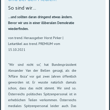
So sind wir...
...und sollten daran dringend etwas ändern.
Bevor wir uns in einer illiberalen Demokratie
wiederfinden.
von trend. Herausgeber Horst Pirker |
Leitartikel aus trend. PREMIUM vom
15.10.2021
"Wir sind nicht so", hat Bundes­präsident
Alexander Van der Bellen ge­sagt, als die
"Affäre Ibiza" vor gut zwei Jah­ren öffent­lich
ge­wor­den ist. Er wusste na­tür­lich da­mals
schon, dass das nicht stimmt. Wir sind so.
Öster­reichs poli­ti­sches Spit­zen­per­so­nal ist in
er­heb­li­chen Tei­len ver­kom­men. Öster­reichs
medi­ales Spit­zen­per­so­nal lei­der auch. Das