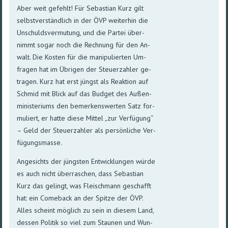
Aber weit gefehlt! Für Sebastian Kurz gilt
selbst­ver­ständ­lich in der ÖVP wei­ter­hin die
Un­schulds­ver­mu­tung, und die Par­tei über­
nimmt so­gar noch die Rech­nung für den An­
walt. Die Kos­ten für die mani­pu­lier­ten Um­
fragen hat im Übri­gen der Steuer­zahler ge­
tra­gen. Kurz hat erst jüngst als Reak­tion auf
Schmid mit Blick auf das Bud­get des Außen­
minis­teri­ums den be­mer­kens­wer­ten Satz for­
mu­liert, er hat­te diese Mittel „zur Ver­fügung“
– Geld der Steuer­zahler als per­sön­li­che Ver­
fü­gungs­masse.
Angesichts der jüngsten Ent­wick­lungen würde
es auch nicht über­raschen, dass Sebas­tian
Kurz das ge­lingt, was Fleisch­mann ge­schafft
hat: ein Come­back an der Spitze der ÖVP.
Alles scheint mög­lich zu sein in die­sem Land,
des­sen Poli­tik so viel zum Stau­nen und Wun­