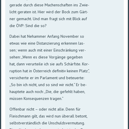
gerade durch diese Machen­schaf­ten ins Zwie­
licht ge­ra­ten ist. Hier wird der Bock zum Gärt­
ner ge­macht. Und man fragt sich mit Blick auf
die ÖVP: Sind die so?
Dabei hat Nehammer Anfang November so
etwas wie eine Dis­tan­zie­rung er­ken­nen las­
sen; wenn auch mit einer Ein­schrän­kung ver­
sehen: „Wenn es diese Vor­gän­ge ge­ge­ben
hat, dann ver­ur­tei­le ich sie aufs Schärfste. Kor­
rup­tion hat in Öster­reich defi­ni­tiv keinen Platz“,
ver­si­cherte er im Parla­ment und be­teu­erte:
„So bin ich nicht, und so sind wir nicht.“ Er be­
haup­te­te auch noch: „Die, die ge­fehlt ha­ben,
müs­sen Kon­se­quen­zen tragen.“
Offenbar nicht – oder nicht alle. Denn für
Fleisch­mann gilt, das wird nun über­all be­tont,
selbst­ver­ständ­lich die Un­schulds­ver­mu­tung.