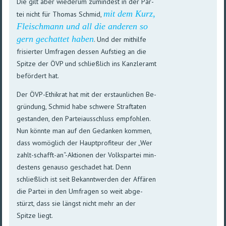
Die gilt aber wie­de­rum zu­min­dest in der Par­
mit dem Kurz,
tei nicht für Thomas Schmid,
Fleisch­mann und all die an­de­ren so
gern ge­chattet ha­ben
. Und der mit­hilfe
fri­sier­ter Um­fra­gen des­sen Auf­stieg an die
Spitze der ÖVP und schließ­lich ins Kanzler­amt
be­för­dert hat.
Der ÖVP-Ethikrat hat mit der erstaunlichen Be­
grün­dung, Schmid habe schwere Straf­ta­ten
ge­stan­den, den Partei­aus­schluss empfoh­len.
Nun könnte man auf den Ge­dan­ken kom­men,
dass wo­mög­lich der Haupt­profi­teur der „Wer
zahlt-schafft-an“-Aktio­nen der Volks­par­tei min­
des­tens ge­nau­so ge­scha­det hat. Denn
schließ­lich ist seit Be­kannt­wer­den der Af­fären
die Par­tei in den Um­fra­gen so weit ab­ge­
stürzt, dass sie längst nicht mehr an der
Spitze liegt.