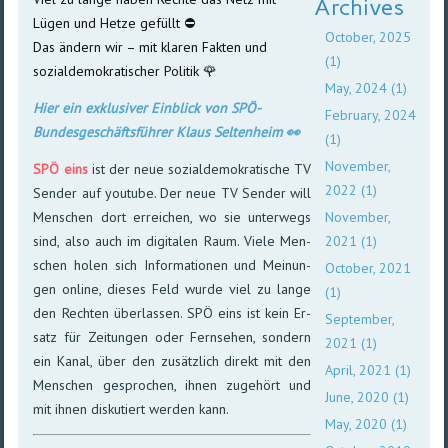
Archives
Lügen und Hetze gefüllt ⛔︎
October, 2025
Das ändern wir – mit klaren Fakten und
(1)
sozialdemokratischer Politik 🌹
May, 2024 (1)
Hier ein exklusiver Einblick von SPÖ-
February, 2024
Bundesgeschäftsführer Klaus Seltenheim 👀
(1)
November,
SPÖ eins
ist der neue sozial­demo­kra­ti­sche TV
2022 (1)
Sen­der auf youtube. Der neue TV Sen­der will
Men­schen dort er­rei­chen, wo sie unter­wegs
November,
sind, also auch im digi­ta­len Raum. Viele Men­
2021 (1)
schen ho­len sich In­for­mat­io­nen und Mei­nun­
October, 2021
gen on­line, die­ses Feld wurde viel zu lange
(1)
den Rech­ten über­las­sen. SPÖ eins ist kein Er­
September,
satz für Zei­tun­gen oder Fern­sehen, son­dern
2021 (1)
ein Kanal, über den zu­sätz­lich di­rekt mit den
April, 2021 (1)
Men­schen ge­spro­chen, ihnen zu­ge­hört und
June, 2020 (1)
mit ihnen dis­ku­tiert wer­den kann.
May, 2020 (1)