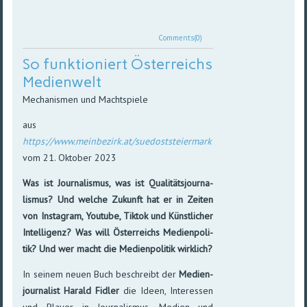
Comments(0)
So funktioniert Österreichs
Medienwelt
Mechanismen und Machtspiele
aus
https://www.meinbezirk.at/suedoststeiermark
vom 21. Oktober 2023
Was ist Journalismus, was ist Qualitäts­journa­
lismus? Und welche Zu­kunft hat er in Zei­ten
von Insta­gram, You­tube, Tik­tok und Künst­li­cher
Intel­li­genz? Was will Öster­reichs Medien­poli­
tik? Und wer macht die Medien­poli­tik wirk­lich?
In seinem neuen Buch beschreibt der
Medien­
journalist Harald Fidler
die Ideen, Inter­es­sen
und Player in Jour­na­lis­mus, Medien und