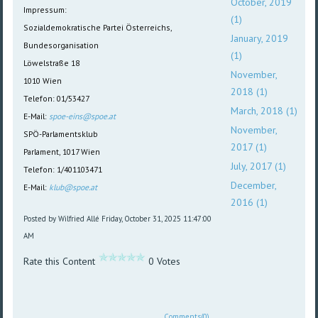
October, 2019
Impressum:
(1)
Sozialdemokratische Partei Österreichs,
January, 2019
Bundesorganisation
(1)
Löwelstraße 18
November,
1010 Wien
2018 (1)
Telefon: 01/53427
March, 2018 (1)
E-Mail:
spoe-eins@spoe.at
November,
SPÖ-Parlamentsklub
2017 (1)
Parlament, 1017 Wien
July, 2017 (1)
Telefon: 1/401103471
December,
E-Mail:
klub@spoe.at
2016 (1)
Posted by Wilfried Allé
Friday, October 31, 2025 11:47:00
AM
Rate this Content
0 Votes
Comments(0)