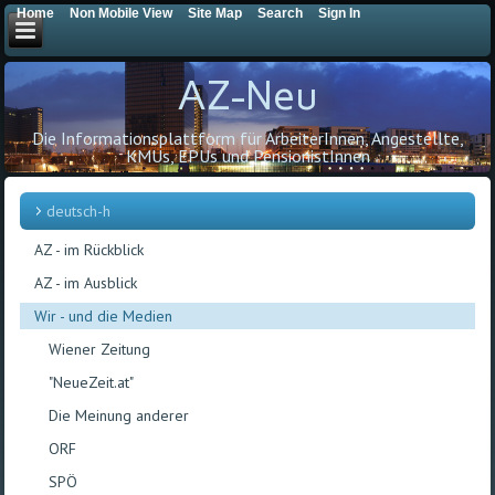
Home
Non Mobile View
Site Map
Search
Sign In
AZ-Neu
Die Informationsplattform für ArbeiterInnen, Angestellte,
KMUs, EPUs und PensionistInnen
deutsch-h
AZ - im Rückblick
AZ - im Ausblick
Wir - und die Medien
Wiener Zeitung
"NeueZeit.at"
Die Meinung anderer
ORF
SPÖ