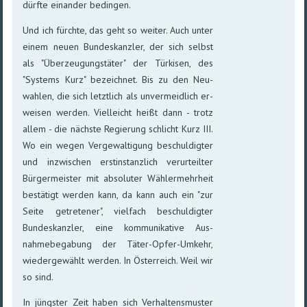
dürf­te ein­an­der be­dingen.
Und ich fürchte, das geht so weiter. Auch unter
einem neuen Bundes­kanzler, der sich selbst
als "Über­zeu­gungs­tä­ter" der Tür­ki­sen, des
"Sys­tems Kurz" be­zeich­net. Bis zu den Neu­
wah­len, die sich letzt­lich als un­ver­meid­lich er­
wei­sen wer­den. Viel­leicht heißt dann - trotz
allem - die nächs­te Re­gie­rung schlicht Kurz III.
Wo ein we­gen Ver­ge­wal­ti­gung be­schul­dig­ter
und in­zwi­schen erst­instanz­lich ver­ur­teil­ter
Bür­ger­meis­ter mit ab­so­lu­ter Wähler­mehr­heit
be­stä­tigt wer­den kann, da kann auch ein "zur
Seite ge­tre­te­ner", viel­fach be­schul­dig­ter
Bundes­kanz­ler, eine kom­muni­ka­tive Aus­
nahme­be­ga­bung der Täter-Opfer-Um­kehr,
wieder­ge­wählt wer­den. In Öster­reich. Weil wir
so sind.
In jüngster Zeit haben sich Verhaltensmuster