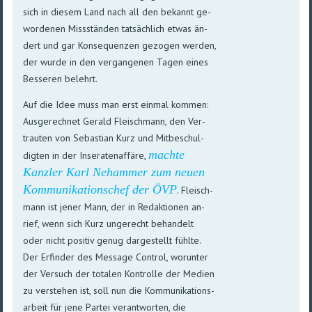
sich in die­sem Land nach all den be­kannt ge­
wor­denen Miss­stän­den tat­säch­lich etwas än­
dert und gar Kon­se­quen­zen ge­zogen werden,
der wurde in den ver­gan­genen Tagen eines
Bes­seren be­lehrt.
Auf die Idee muss man erst einmal kommen:
Aus­ge­rech­net Gerald Fleisch­mann, den Ver­
trau­ten von Sebas­tian Kurz und Mit­be­schul­
machte
dig­ten in der Inse­raten­af­färe,
Kanz­ler Karl Ne­ham­mer zum neuen
Kom­mu­ni­kations­chef der ÖVP
. Fleisch­
mann ist jener Mann, der in Re­dak­tionen an­
rief, wenn sich Kurz un­ge­recht be­han­delt
oder nicht po­si­tiv genug dar­ge­stellt fühlte.
Der Er­fin­der des Mes­sage Con­trol, wo­run­ter
der Ver­such der to­ta­len Kon­trol­le der Me­dien
zu ver­ste­hen ist, soll nun die Kom­mu­ni­kations­
ar­beit für jene Par­tei ver­ant­wor­ten, die