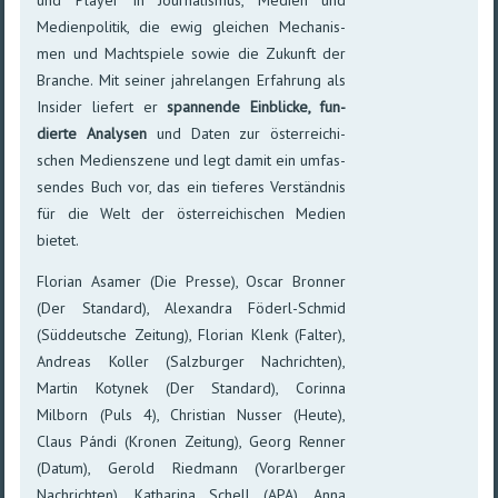
Medien­poli­tik, die ewig glei­chen Mecha­nis­
men und Macht­spiele so­wie die Zu­kunft der
Branche. Mit sei­ner jahre­lan­gen Er­fah­rung als
In­sider lie­fert er
span­nende Ein­blicke, fun­
dierte Ana­lysen
und Daten zur öster­rei­chi­
schen Medien­szene und legt damit ein um­fas­
sen­des Buch vor, das ein tie­feres Ver­ständ­nis
für die Welt der öster­reichi­schen Me­dien
bietet.
Florian Asamer (Die Presse), Oscar Bronner
(Der Standard), Alexandra Föderl-Schmid
(Süd­deutsche Zei­tung), Florian Klenk (Falter),
Andreas Koller (Salz­bur­ger Nach­richten),
Martin Kotynek (Der Stan­dard), Corinna
Milborn (Puls 4), Chris­tian Nusser (Heute),
Claus Pándi (Kronen Zei­tung), Georg Renner
(Datum), Gerold Ried­mann (Vor­arl­ber­ger
Nach­richten), Katha­rina Schell (APA), Anna