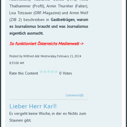
Thal­hammer (Profil), Armin Thurnher (Falter),
Lisa Totzauer (ORF-Maga­zine) und Armin Wolf
(ZIB 2) be­schrei­ben in
Gast­bei­trägen,
warum
es Jour­na­lis­mus braucht und was Jour­na­lis­mus
eigent­lich ausmacht.
So funktioniert Österreichs Medienwelt ->
Posted by Wilfried Allé
Wednesday, February 21, 2024
8:33:00 AM
Rate this Content
0 Votes
Comments(0)
Lieber Herr Karl!
Es vergeht keine Woche, in der es Nichts zum
Staunen gibt.