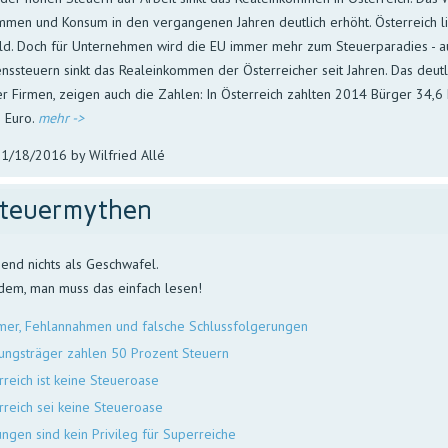
mmen und Konsum in den vergangenen Jahren deutlich erhöht. Österreich li
ld. Doch für Unternehmen wird die EU immer mehr zum Steuerparadies - a
ssteuern sinkt das Realeinkommen der Österreicher seit Jahren. Das deu
 Firmen, zeigen auch die Zahlen: In Österreich zahlten 2014 Bürger 34,6
n Euro.
mehr ->
1/18/2016 by Wilfried Allé
teuermythen
end nichts als Geschwafel.
dem, man muss das einfach lesen!
ü­mer, Fehl­an­nah­men und fal­sche Schlussfolgerungen
tungsträger zahlen 50 Prozent Steuern
rreich ist keine Steueroase
rreich sei keine Steueroase
tungen sind kein Privileg für Superreiche