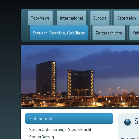
Top-News
International
Europa
Österreich
Steuern, Beiträge, Gebühren
Zeitgeschichte
Kul
Steuern-dt
S
SteuerOptimierung - SteuerFlucht -
SteuerBetrug
Aufgrund 