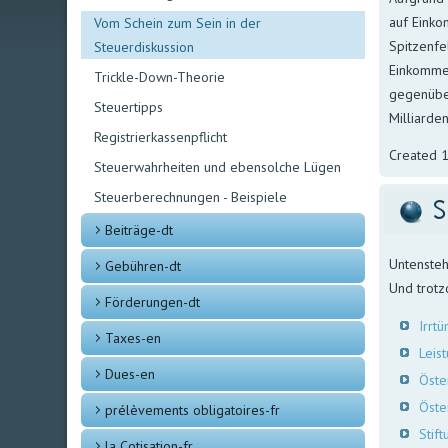
auf Einko
Vom Schein zum Sein in der
Spitzenfe
Steuerdiskussion
Einkommen
Trickle-Down-Theorie
gegenüber
Steuertipps
Milliarde
Registrierkassenpflicht
Created 1
Steuerwahrheiten und ebensolche Lügen
Steuerberechnungen - Beispiele
S
Beiträge-dt
Untensteh
Gebühren-dt
Und trotz
Förderungen-dt
Irr­t
Taxes-en
Leis
Dues-en
Öste
Öste
prélèvements obligatoires-fr
Stif
la Cotisation-fr