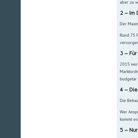
aber zu w
2 – Im 
Der Maxim
Rund 75 P
versorgen
3 – Für
2015 wur
Marktordn
budgetär 
4 – Die
Die Behau
Wer Anspr
kommt es
5 – Nur