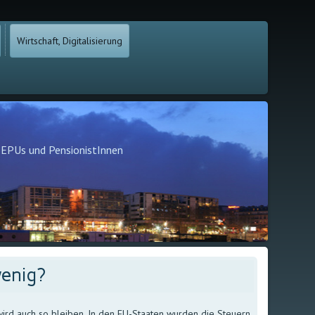
Wirtschaft, Digitalisierung
, EPUs und PensionistInnen
wenig?
wird auch so bleiben. In den EU-Staaten wurden die Steuern