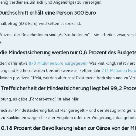
enig verdienen, um sich (und Angehörige) zu versorgen.
Durchschnitt erhält eine Person 300 Euro
albetrag (828 Euro) wird selten ausbezahlt.
rozent der BezieherInnen sind „AufstockerInnen“ – sie arbeiten zwar, ver
.
 die Mindestsicherung werden nur 0,8 Prozent des Budge
den dafür etwa
870 Millionen Euro ausgegeben
. Was viel klingt, relativi
ung und Fischerei waren beispielsweise im selben Jahr
733 Millionen Euro
keinen positiven Effekt, würden aber real Existenzen bedrohen und zu Ve
 Treffsicherheit der Mindestsicherung liegt bei 99,2 Proz
ptung, es gäbe „Förderbetrug“, ist eine Mär.
uch auf Mindestsicherung hat, ist klar geregelt – und der Bezug wird genau
 zu Sanktionen wegen falscher Angaben oder der Weigerung, Jobangebot
 0,18 Prozent der Bevölkerung leben zur Gänze von der M