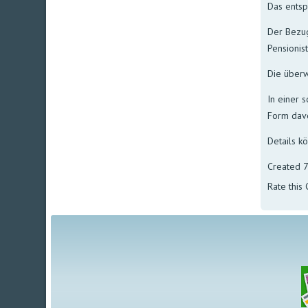
Das entsp
Der Bezug
Pensionist
Die überw
In einer 
Form davo
Details k
Created 7
Rate this