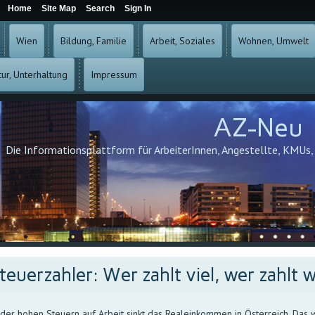
Home
Site Map
Search
Sign In
Wien
Bildung, Familie
Arbeit, Soziales
Wohnen, Umwelt
tur, Unterhaltung
Impressum
AZ-Neu
Die Informationsplattform für ArbeiterInnen, Angestellte, KMUs
teuerzahler: Wer zahlt viel, wer zahlt 
der hohen Steuern auf Arbeit sinkt das Realeinkommen in Österreich. Das 