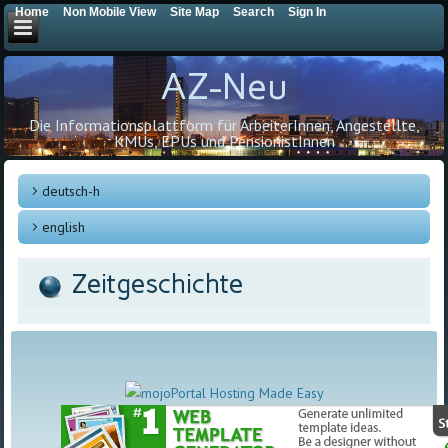
Home
Non Mobile View
Site Map
Search
Sign In
AZ-Neu
Die Informationsplattform für ArbeiterInnen, Angestellte,
KMUs, EPUs und PensionistInnen
deutsch-h
english
Zeitgeschichte