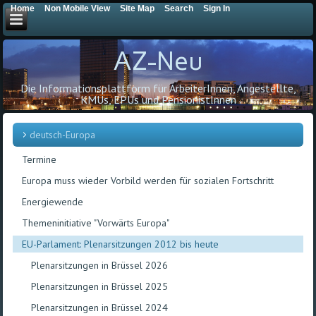
Home
Non Mobile View
Site Map
Search
Sign In
AZ-Neu
Die Informationsplattform für ArbeiterInnen, Angestellte,
KMUs, EPUs und PensionistInnen
deutsch-Europa
Termine
Europa muss wieder Vorbild werden für sozialen Fortschritt
Energiewende
Themeninitiative "Vorwärts Europa"
EU-Parlament: Plenarsitzungen 2012 bis heute
Plenarsitzungen in Brüssel 2026
Plenarsitzungen in Brüssel 2025
Plenarsitzungen in Brüssel 2024