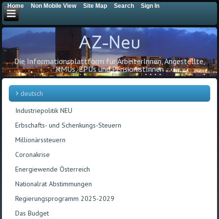
Home
Non Mobile View
Site Map
Search
Sign In
AZ-Neu
Die Informationsplattform für ArbeiterInnen, Angestellte,
KMUs, EPUs und PensionistInnen
deutsch
Industriepolitik NEU
Erbschafts- und Schenkungs-Steuern
Millionärssteuern
Coronakrise
Energiewende Österreich
Nationalrat Abstimmungen
Regierungsprogramm 2025-2029
Das Budget