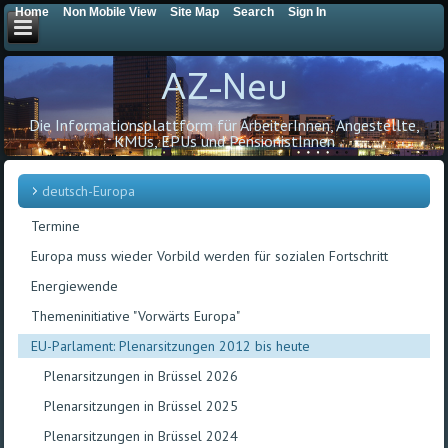
Home
Non Mobile View
Site Map
Search
Sign In
AZ-Neu
Die Informationsplattform für ArbeiterInnen, Angestellte,
KMUs, EPUs und PensionistInnen
deutsch-Europa
Termine
Europa muss wieder Vorbild werden für sozialen Fortschritt
Energiewende
Themeninitiative "Vorwärts Europa"
EU-Parlament: Plenarsitzungen 2012 bis heute
Plenarsitzungen in Brüssel 2026
Plenarsitzungen in Brüssel 2025
Plenarsitzungen in Brüssel 2024