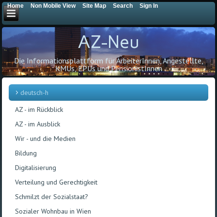
Home
Non Mobile View
Site Map
Search
Sign In
AZ-Neu
Die Informationsplattform für ArbeiterInnen, Angestellte,
KMUs, EPUs und PensionistInnen
deutsch-h
AZ - im Rückblick
AZ - im Ausblick
Wir - und die Medien
Bildung
Di­gi­ta­li­sie­rung
Verteilung und Gerechtigkeit
Schmilzt der Sozialstaat?
Sozialer Wohnbau in Wien