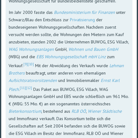
Wohnungsgesellschaft für Bundesbedienstete geschaffen.
Im Jahr 2000 fasste das
Bundesministerium für Finanzen
unter
Schwarz/Blau den Entschluss zur
Privatisierung
der
bundeseigenen Wohnungsgesellschaften. Nachdem zuerst
versucht werden sollte, die Wohnungen den Mietern zum Kauf
anzubieten, standen 2002 die Unternehmen BUWOG, ESG Villach,
WAG Wohnungsanlagen
GmbH,
Wohnen und Bauen GmbH
(WBG) und die
EBS Wohnungsgesellschaft mbH Linz
zum
[9]
[10]
Verkauf.
Mit der Abwicklung des Verkaufs wurde
Lehman
Brothers
beauftragt, unter anderen vom ehemaligen
Aufsichtsratsvorsitzenden
und Immobilienmakler
Ernst Karl
[11]
[12]
Plech
.
Das Paket aus BUWOG, ESG Villach, WAG
Wohnungsanlagen GmbH und EBS wurde schließlich um 961 Mio.
€ (WBG: 55 Mio. €) an ein sogenanntes österreichisches
Bieterkonsortium
, bestehend aus
RLB OÖ
,
Wiener Städtische
und Immofinanz verkauft. Das Konsortium teilte sich die
Gesellschaften auf: Seit 2004 befanden sich die BUWOG sowie
die ESG Villach im Besitz der Immofinanz. RLB OÖ und Wiener