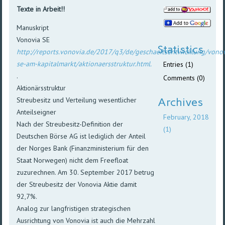
Texte in Arbeit!!
Manuskript
Vonovia SE
Statistics
http://reports.vonovia.de/2017/q3/de/geschaeftsentwicklung/vono
se-am-kapitalmarkt/aktionaersstruktur.html.
Entries (1)
.
Comments (0)
Aktionärsstruktur
Streubesitz und Verteilung wesentlicher
Archives
Anteilseigner
February, 2018
Nach der Streubesitz-Definition der
(1)
Deutschen Börse AG ist lediglich der Anteil
der Norges Bank (Finanzministerium für den
Staat Norwegen) nicht dem Freefloat
zuzurechnen. Am 30. September 2017 betrug
der Streubesitz der Vonovia Aktie damit
92,7%.
Analog zur langfristigen strategischen
Ausrichtung von Vonovia ist auch die Mehrzahl