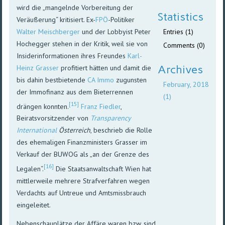
wird die „mangelnde Vorbereitung der
Statistics
Veräußerung“ kritisiert. Ex-
FPÖ
-Politiker
Walter Meischberger
und der Lobbyist Peter
Entries (1)
Hochegger stehen in der Kritik, weil sie von
Comments (0)
Insiderinformationen ihres Freundes
Karl-
Archives
Heinz Grasser
profitiert hätten und damit die
bis dahin bestbietende
CA Immo
zugunsten
February, 2018
der Immofinanz aus dem Bieterrennen
(1)
[15]
drängen konnten.
Franz Fiedler
,
Beiratsvorsitzender von
Transparency
International
Österreich
, beschrieb die Rolle
des ehemaligen Finanzministers Grasser im
Verkauf der BUWOG als „an der Grenze des
[16]
Legalen“.
Die Staatsanwaltschaft Wien hat
mittlerweile mehrere Strafverfahren wegen
Verdachts auf Untreue und Amtsmissbrauch
eingeleitet.
Nebenschauplätze der Affäre waren bzw. sind