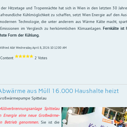
der Hitzetage und Tropen­nächte hat sich in Wien in den letz­ten 30 Jah­ren
a­freund­liche Kühl­mög­lich­keit zu schaf­fen, setzt Wien Ener­gie auf den Aus
mo­der­nen Techno­lo­gie, die unter an­de­rem aus Wärme Kälte macht, spa
mis­sio­nen im Ver­gleich zu her­kömm­li­chen Klima­an­lagen.
Fern­kälte is
ichste Form der Kühlung.
ilfried Allé
Wednesday, April 8, 2026 10:12:00 AM
 Content
2 Votes
Abwärme aus Müll 16.000 Haushalte heizt
 Großwärmepumpe Spittelau
ll­ver­bren­nungs­an­lage Spit­telau
n Ener­gie eine neue Groß­wärme­
 Be­trieb ge­nom­men.
Sie ist die