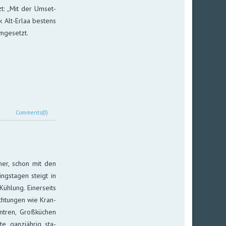
zt: „Mit der Um­set­
k Alt-Erlaa bes­tens
m­gesetzt.
Comments(0)
er, schon mit den
ngs­ta­gen steigt in
h­lung. Einer­seits
ich­tun­gen wie Kran­
nt­ren, Groß­kü­chen
rte ganz­jäh­rig sta­