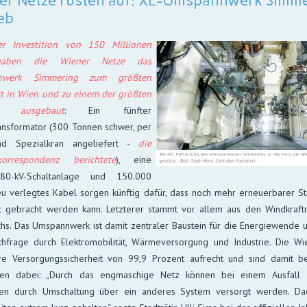
er Netze rüsten auf: XL-Umspannwerk Simme
eb
er Investition von 150 Millionen
aben die Wiener Netze das
nwerk Simmering zum größten
rt in Wien und zu einem der größten
s ausgebaut
: Ein fünfter
ansformator (300 Tonnen schwer, per
d Spezialkran angeliefert -
die
korrespondenz berichtete
), eine
0-kV-Schaltanlage und 150.000
u verlegtes Kabel sorgen künftig dafür, dass noch mehr erneuerbarer St
t gebracht werden kann. Letzterer stammt vor allem aus den Windkraft
chs. Das Umspannwerk ist damit zentraler Baustein für die Energiewende
hfrage durch Elektromobilität, Wärmeversorgung und Industrie. Die Wi
re Versorgungssicherheit von 99,9 Prozent aufrecht und sind damit b
ten dabei: „Durch das engmaschige Netz können bei einem Ausfall e
nen durch Umschaltung über ein anderes System versorgt werden. Da