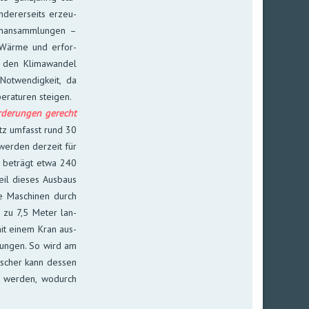
nde­rer­seits er­zeu­
­an­samm­lun­gen –
Wär­me und er­for­
 den Klima­wan­del
Not­wen­dig­keit, da
e­ra­turen stei­gen.
de­run­gen ge­recht
z um­fasst rund 30
wer­den der­zeit für
ng be­trägt etwa 240
eil die­ses Aus­baus
te Ma­schi­nen durch
is zu 7,5 Meter lan­
mit einem Kran aus-
­sun­gen. So wird am
u­scher kann des­sen
t wer­den, wo­durch