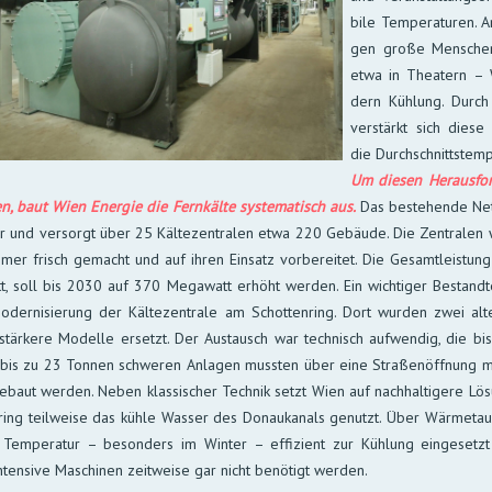
bi­le Tempe­ra­turen. A
gen große Men­schen
etwa in Thea­tern – 
dern Küh­lung. Durch
ver­stärkt sich diese 
die Durch­schnitts­temp
Um diesen Heraus­for­
den, baut Wien Ener­gie die Fern­kälte sys­te­ma­tisch aus.
Das be­ste­hende Net
er und ver­sorgt über 25 Kälte­zen­tra­len etwa 220 Ge­bäude. Die Zen­tra­len 
er frisch ge­macht und auf ihren Ein­satz vor­be­rei­tet. Die Ge­samt­leis­tu
, soll bis 2030 auf 370 Mega­watt er­höht wer­den. Ein wich­ti­ger Be­stand­t
oder­ni­sie­rung der Kälte­zen­trale am Schot­ten­ring. Dort wur­den zwei al
s­stär­kere Mo­delle er­setzt. Der Aus­tausch war tech­nisch auf­wen­dig, die b
bis zu 23 Ton­nen schwe­ren An­la­gen muss­ten über eine Straßen­öffnung 
e­baut wer­den. Neben klas­si­scher Tech­nik setzt Wien auf nach­hal­ti­gere Lö
­ring teil­wei­se das küh­le Was­ser des Donau­ka­nals ge­nutzt. Über Wärme­ta
 Tempe­ra­tur – be­son­ders im Win­ter – effi­zient zur Küh­lung ein­ge­setz
n­ten­si­ve Ma­schi­nen zeit­weise gar nicht be­nö­tigt werden.