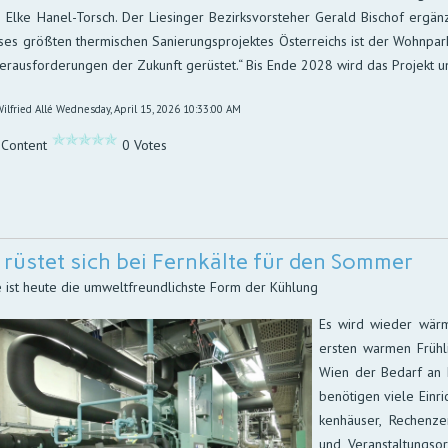
tin Elke Hanel-Torsch. Der Lie­sin­ger Be­zirks­vor­ste­her Gerald Bischof er­gän
ses größ­ten ther­mi­schen Sanie­rungs­pro­jektes Öster­reichs ist der Wohn­par
eraus­for­de­rungen der Zu­kunft ge­rüs­tet.“ Bis Ende 2028 wird das Pro­jekt u
ilfried Allé
Wednesday, April 15, 2026 10:33:00 AM
 Content
0 Votes
rüstet sich bei Fernkälte für den Sommer
e ist heute die umweltfreundlichste Form der Kühlung
Es wird wieder wärm
ers­ten war­men Früh­li
Wien der Be­darf an Kü
be­nö­ti­gen viele Ein­r
ken­häu­ser, Rechen­ze
und Ver­an­stal­tungs­o