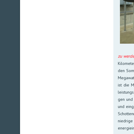
zu wer­­­
Kilo­me­t
den Som­m
Mega­watt
ist die M
leis­tung
gen und 
und ein­g
Schot­ten
nied­rige
ener­gie­i