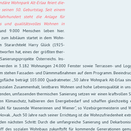
ndäre Wohn­park Alt-Erlaa feiert die­
 sei­nen 50. Ge­burts­tag. Seit einem
Jahr­hun­dert steht die An­lage für
res und quali­täts­vol­les Woh­nen in
nd 9.000 Men­schen le­ben hier.
h zum Jubi­läum star­tet in dem Wohn­
n Star­archi­tekt Harry Glück (1925-
­wor­fen hat, eines der größ­ten ther­
Sanie­rungs­pro­jekte Öster­reichs. Ins­
er­den in 3.182 Woh­nun­gen 24.000 Fens­ter so­wie Ter­ras­sen- und Log­gia
m ste­hen Fas­sa­den- und Dämm­maß­nah­men auf dem Pro­gramm. Be­ein­druc
ngs­flä­che be­trägt 103.000 Qua­drat­meter. „50 Jahre Wohn­park Alt-Erlaa si
o­zia­len Zu­sam­men­halt, leist­ba­res Woh­nen und hohe Lebens­quali­tät in uns
en­den, um­fas­sen­den ther­mi­schen Sanie­rung set­zen wir ei­nen kraft­vol­len Sch
n Klima­schutz, halbie­ren den Ener­gie­be­darf und schaf­fen gleich­zei­tig
ühl für tau­sen­de Wie­ner­innen und Wie­ner“, so Vize­bür­ger­meis­te­rin und Wir
Novak. „Auch 50 Jah­re nach sei­ner Er­rich­tung ist die Wohn­zu­frie­den­heit ex
en nächs­ten Schritt: Durch die um­fang­rei­che Sanie­rung und De­kar­boni­s
iff des sozia­len Wohn­baus zu­kunfts­fit für kom­men­de Gene­ra­tio­nen ge­