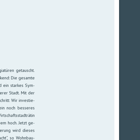
­tü­ren ge­tauscht.
kend: Die ge­samte
nd ein star­kes Sym­
e­rer Stadt. Mit der
ritt: Wir in­ves­tie­
 ein noch bes­se­res
t­schafts­stadt­rätin
­trem hoch. Jetzt ge­
ie­rung wird die­ses
macht“, so Wohn­bau­