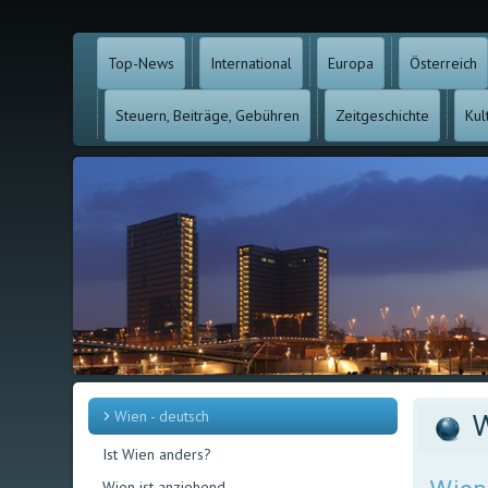
Top-News
International
Europa
Österreich
Steuern, Beiträge, Gebühren
Zeitgeschichte
Kul
Wien - deutsch
W
Ist Wien anders?
Wien ist anziehend