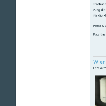
stadt­rä­
zung die­
für die H
Posted by W
Rate this
Wien 
Fernkält