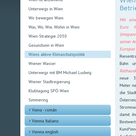
Wien
Betri
Unterwegs in Wien
Wir bewegen Wien
Mit ein
Euro h
Was, Wo, Wie, Wohin in Wien
Umspan
Wien-Strategie 2030
seiner A
Gesundsein in Wien
Europa
Wiens aktive Klimaschutzpolitik
Riesentr
Bahn un
Wiener Wasser
Rathaus
Unterwegs mit BM Michael Ludwig
neue 38
Wiener Stadtregierung
Meter ne
Klubtagung SPÖ-Wien
die Stad
Österrei
Simmering
Stromnac
Viena - român
damit ih
Vienna Italiano
Bestwer
Kund*in
Vienna english