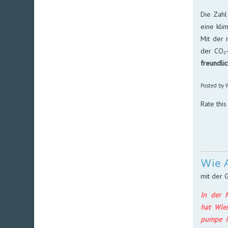
Die Zahl 
eine klim
Mit der 
der CO₂-E
freund­l
Posted by W
Rate this
Wie 
mit der
In der Mü
hat Wie
pumpe in