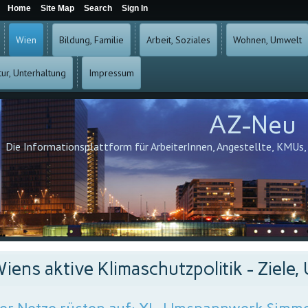
Home
Site Map
Search
Sign In
Wien
Bildung, Familie
Arbeit, Soziales
Wohnen, Umwelt
tur, Unterhaltung
Impressum
AZ-Neu
Die Informationsplattform für ArbeiterInnen, Angestellte, KMUs
iens aktive Klimaschutzpolitik - Ziel