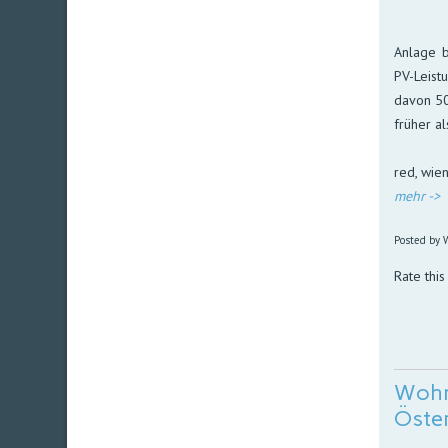
An­lage b
PV-Leis­t
da­von 50
frü­her a
red, wie
mehr ->
Posted by W
Rate this
Wohn
Öster