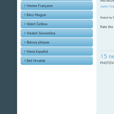
Ausfallze
Vienne Française
mehr Fot
Bécs Magyar
Posted by W
Vídeň Čeština
Rate this
Viedeň Slovenčina
Βιέννη ελληνικ
Viena Español
15 n
Beč Hrvatski
PHOTOVOL