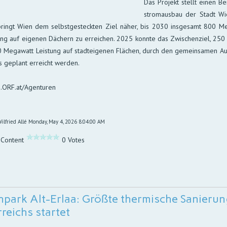
Das Projekt stellt einen Be
strom­aus­bau der Stadt Wi
ringt Wien dem selbst­ge­steck­ten Ziel nä­her, bis 2030 ins­ge­samt 800 Mega­
ung auf ei­ge­nen Dä­chern zu er­rei­chen. 2025 konnte das Zwi­schen­ziel, 25
 Mega­watt Leis­tung auf stadt­ei­ge­nen Flä­chen, durch den ge­mein­sa­men 
ls ge­plant er­reicht werden.
n.ORF.at/Agenturen
ilfried Allé
Monday, May 4, 2026 8:04:00 AM
 Content
0 Votes
park Alt-Erlaa: Größte thermische Sanieru
reichs startet