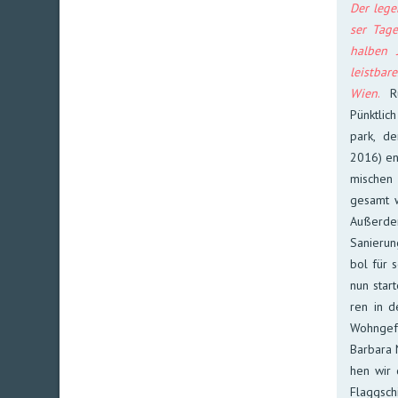
Der lege
ser Tage
hal­ben 
leist­ba­
Wien
.
Ru
Pünkt­lic
park, de
2016) ent
mi­schen 
ge­samt w
Außer­de
Sa­nie­ru
bol für s
nun star­t
ren in de
Wohn­ge­f
Bar­bara 
hen wir d
Flagg­sch