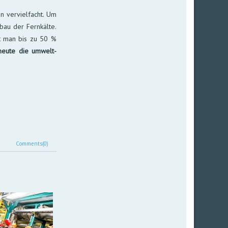
 ver­viel­facht. Um
­bau der Fern­kälte.
rt man bis zu 50 %
t heute die umwelt­
Comments(0)