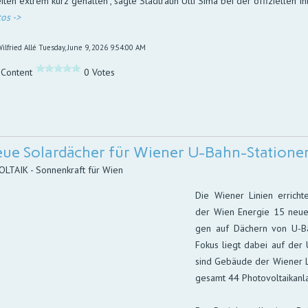
iten extrem kurz gehalten“, sagte Stadträtin Ulli Sima bei der offiziellen 
os ->
ilfried Allé
Tuesday, June 9, 2026 9:54:00 AM
 Content
0 Votes
eue Solardächer für Wiener U-Bahn-Statione
TAIK - Sonnenkraft für Wien
Die Wiener Linien errich­t
der Wien Ener­gie 15 neue Ph
gen auf Dä­chern von U-Bah
Fo­kus liegt da­bei auf der 
sind Ge­bäu­de der Wie­ner L
ge­samt 44 Photo­vol­taik­an­