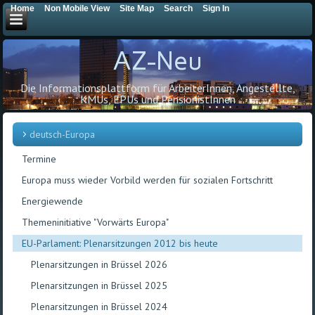
Home
Non Mobile View
Site Map
Search
Sign In
AZ-Neu
Die Informationsplattform für ArbeiterInnen, Angestellte,
KMUs, EPUs und PensionistInnen
deutsch-Europa
Termine
Europa muss wieder Vorbild werden für sozialen Fortschritt
Energiewende
Themeninitiative "Vorwärts Europa"
EU-Parlament: Plenarsitzungen 2012 bis heute
Plenarsitzungen in Brüssel 2026
Plenarsitzungen in Brüssel 2025
Plenarsitzungen in Brüssel 2024