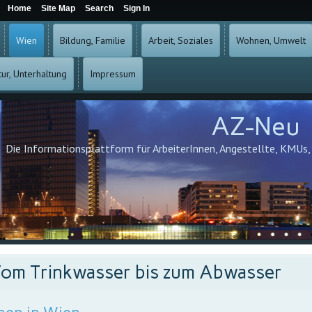
Home
Site Map
Search
Sign In
Wien
Bildung, Familie
Arbeit, Soziales
Wohnen, Umwelt
tur, Unterhaltung
Impressum
AZ-Neu
Die Informationsplattform für ArbeiterInnen, Angestellte, KMUs
om Trinkwasser bis zum Abwasser