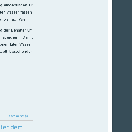
ng eingebunden. Er
iter Wasser fassen.
r bis nach Wien.
rd der Behälter um
 speichern. Damit
onen Liter Wasser.
tuell bestehenden
Comments(0)
nter dem