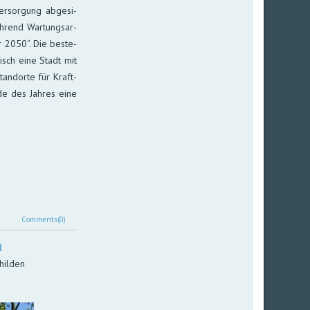
r­sor­gung ab­ge­si­
­rend War­tungs­ar­
er 2050“. Die be­ste­
risch eine Stadt mit
tand­orte für Kraft­
nde des Jah­res eine
Comments(0)
n
hilden