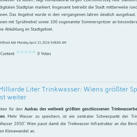
igi­ta­len Stadt­plan mar­kiert. Ins­ge­samt be­treibt die Stadt mitt­ler­weile rund
n­nen. Das An­ge­bot wurde in den ver­gan­ge­nen Jah­ren deut­lich aus­ge­baut.
n­nen mit Sprüh­ne­bel so­wie 100 so­ge­nannte Som­mer­sprit­zer an be­son­de
­che Ab­küh­lung im Stadt­gebiet.
ilfried Allé
Monday, April 13, 2026 9:48:00 AM
 Content
0 Votes
Milliarde Liter Trinkwasser: Wiens größter S
st weiter
iten für den
Ausbau des weltweit größten geschlossenen Trinkwasserbeh
ren
. Mehr Wasser zu speichern, ist ein zentraler Schwerpunkt der Trin
Wasser 2050“. Wien passt damit die Trinkwasser-Infrastruktur an das Be
en Klimawandel an.