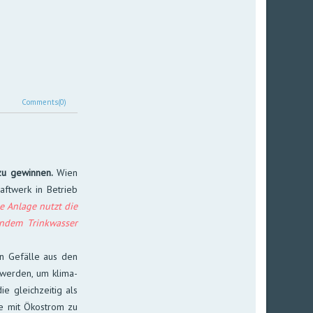
Comments(0)
zu ge­win­nen.
Wien
aft­werk in Be­trieb
e An­lage nutzt die
en­dem Trink­was­ser
en Ge­fäl­le aus den
t wer­den, um klima­
e gleich­zei­tig als
­te mit Öko­strom zu