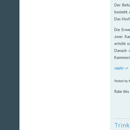
Der Behä
besteht 
Das Hoch
Die Erwe
zwei Ka
erhöht s
Danach 
Kammern
mehr ->
Posted by W
Rate this
Trin