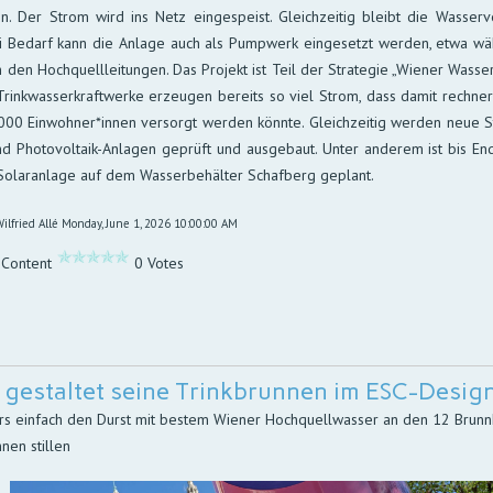
en. Der Strom wird ins Netz ein­ge­speist. Gleich­zei­tig bleibt die Was­ser­ve
i Be­darf kann die An­lage auch als Pump­werk ein­ge­setzt wer­den, etwa wäh
n den Hoch­quell­lei­tun­gen. Das Pro­jekt ist Teil der Stra­te­gie „Wie­ner Was­s
rink­was­ser­kraft­werke er­zeu­gen be­reits so viel Strom, dass da­mit rech­ne­
00 Ein­woh­ner­*innen ver­sorgt wer­den könnte. Gleich­zei­tig wer­den neue S
 Photo­vol­taik-An­la­gen ge­prüft und aus­ge­baut. Unter an­de­rem ist bis E
Solar­an­lage auf dem Was­ser­be­häl­ter Schaf­berg geplant.
ilfried Allé
Monday, June 1, 2026 10:00:00 AM
 Content
0 Votes
 gestaltet seine Trinkbrunnen im ESC-Desig
s einfach den Durst mit bestem Wiener Hochquellwasser an den 12 Brunn
nen stillen