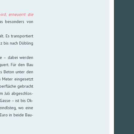
rd, er­neu­errt die
s be­son­ders von
Es trans­por­tiert
nz bis nach Döb­ling
e – da­bei wer­den
­quert. Für den Bau
aus Beton unter den
m Meter ein­ge­setzt
ber­fläche ge­bracht
im Juli ab­ge­schlos­
-Gasse – ist bis Ok­
reindl­steg, wo eine
n Euro in bei­de Bau­