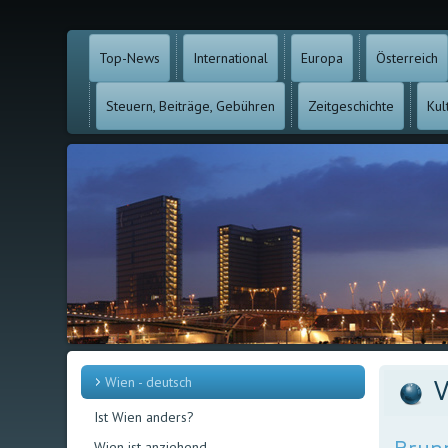
Top-News
International
Europa
Österreich
Steuern, Beiträge, Gebühren
Zeitgeschichte
Kul
Wien - deutsch
V
Ist Wien anders?
Wien ist anziehend