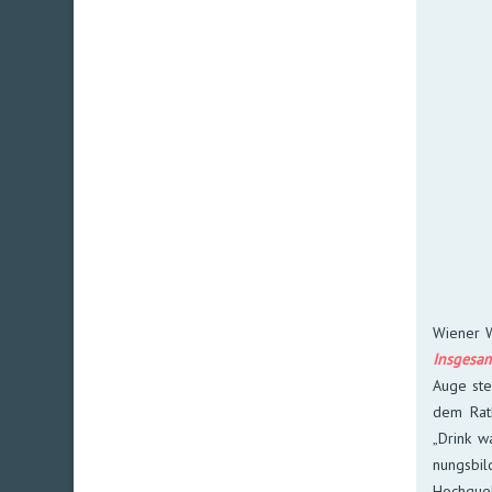
Wiener W
Ins­ge­sa
Auge ste­
dem Rat­h
„Drink w
nungs­bil
Hoch­quel