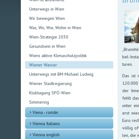
Brun
Unterwegs in Wien
Wir bewegen Wien
Was, Wo, Wie, Wohin in Wien
Wien-Strategie 2030
Gesundsein in Wien
„Brunn­hi
Wiens aktive Klimaschutzpolitik
bel-In­st
turen.
Wiener Wasser
Unterwegs mit BM Michael Ludwig
Das ist n
120.000 E
Wiener Stadtregierung
der In­ne
Klubtagung SPÖ-Wien
fehlt das
Simmering
un­ter ei
Viena - român
erst wie­
Euro rech
Vienna Italiano
völ­lig o
Vienna english
len, die 