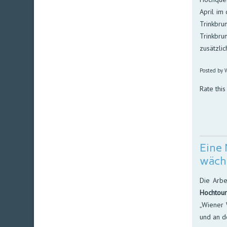
April im d
Trink­bru
Trink­bru
zu­sätz­li
Posted by W
Rate this
Eine 
wäch
Die Arbe
Hochtou
„Wiener 
und an d