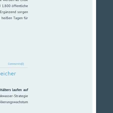
 1.800 öf­fent­li­che
 Er­gän­zend sor­gen
rs heißen Ta­gen für
Comments(0)
peicher
älters laufen auf
kwasser-Strategie
völkerungswachstum