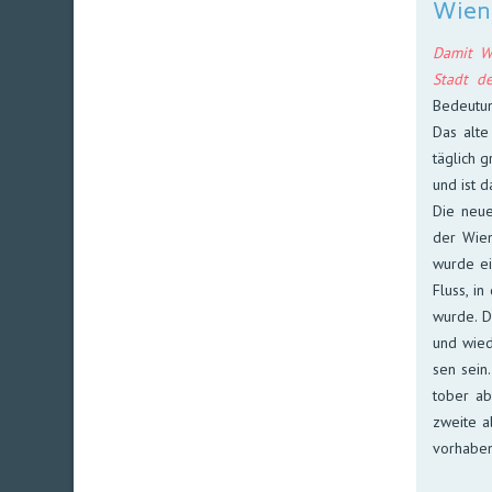
Wien
Damit Wi
Stadt de
Bedeutu
Das alte
täg­lich 
und ist d
Die neue
der Wien­
wurde ei
Fluss, in
wurde. Di
und wie­d
sen sein.
to­ber ab
zwei­te al
vorhaben