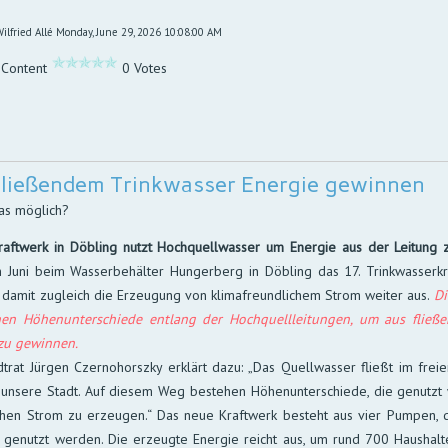
ilfried Allé
Monday, June 29, 2026 10:08:00 AM
 Content
0 Votes
fließendem Trinkwasser Energie gewinnen
das möglich?
aftwerk in Döbling nutzt Hoch­quell­was­ser um Ener­gie aus der Lei­tung 
Juni beim Was­ser­be­häl­ter Hun­ger­berg in Döb­ling das 17. Trink­was­ser­kr
da­mit zu­gleich die Er­zeu­gung von klima­freund­li­chem Strom wei­ter aus.
Di
­chen Höhen­unter­schiede ent­lang der Hoch­quell­lei­tun­gen, um aus flie­ß
 zu ge­winnen.
trat Jürgen Czerno­horszky er­klärt da­zu: „Das Quell­was­ser fließt im frei­
 un­se­re Stadt. Auf die­sem Weg be­ste­hen Höhen­unter­schie­de, die ge­nutz
­chen Strom zu er­zeu­gen.“ Das neue Kraft­werk be­steht aus vier Pum­pen, di
n ge­nutzt wer­den. Die er­zeug­te Ener­gie reicht aus, um rund 700 Haus­hal