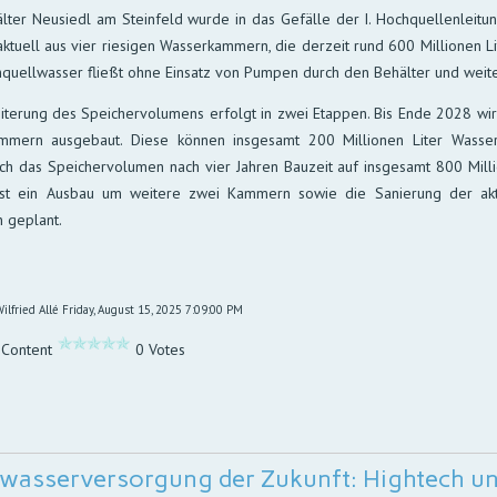
lter Neusiedl am Steinfeld wurde in das Gefälle der I. Hochquellenleitu
aktuell aus vier riesigen Wasserkammern, die derzeit rund 600 Millionen L
quellwasser fließt ohne Einsatz von Pumpen durch den Behälter und weite
iterung des Speichervolumens erfolgt in zwei Etappen. Bis Ende 2028 wi
mmern ausgebaut. Diese können insgesamt 200 Millionen Liter Wasser
ich das Speichervolumen nach vier Jahren Bauzeit auf insgesamt 800 Milli
ist ein Ausbau um weitere zwei Kammern sowie die Sanierung der ak
 geplant.
ilfried Allé
Friday, August 15, 2025 7:09:00 PM
 Content
0 Votes
kwasserversorgung der Zukunft: Hightech u