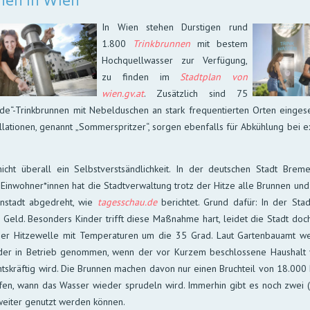
nen in Wien
In Wien stehen Durs­ti­gen rund
1.800
Trink­brun­nen
mit bes­tem
Hoch­quell­was­ser zur Ver­fü­gung,
zu fin­den im
Stadt­plan von
wien.gv.at
. Zu­sätz­lich sind 75
l­de“-Trink­brun­nen mit Nebel­du­schen an stark fre­quen­tier­ten Or­ten ein­ge­
al­la­tio­nen, ge­nannt „Som­mer­sprit­zer“, sor­gen eben­falls für Ab­küh­lung bei
icht überall ein Selbst­ver­stsänd­lich­keit. In der deut­schen Stadt Bre­m
in­woh­ner­*innen hat die Stadt­ver­wal­tung trotz der Hitze alle Brun­nen und 
n­stadt ab­ge­dreht, wie
tages­schau.de
be­rich­tet. Grund da­für: In der St
 Geld. Be­son­ders Kin­der trifft die­se Maß­nah­me hart, lei­det die Stadt doc
­ner Hitze­wel­le mit Tempe­ra­tu­ren um die 35 Grad. Laut Gar­ten­bau­amt w
der in Be­trieb ge­nom­men, wenn der vor Kur­zem be­schlos­se­ne Haus­halt v
ts­kräf­tig wird. Die Brun­nen ma­chen da­von nur einen Bruch­teil von 18.000 E
f­fen, wann das Was­ser wie­der spru­deln wird. Im­mer­hin gibt es noch zwei (!)
wei­ter ge­nutzt wer­den können.