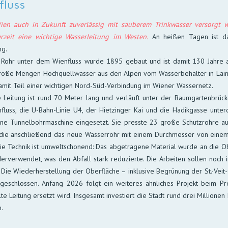
fluss
en auch in Zukunft zu­ver­läs­sig mit sau­berem Trink­was­ser ver­sorgt wi
r­zeit eine wich­tige Was­ser­lei­tung im Westen.
An heißen Ta­gen ist da
ng.
 Rohr unter dem Wienfluss wurde 1895 gebaut und ist damit 130 Jahre alt. 
große Men­gen Hoch­quell­was­ser aus den Al­pen vom Was­ser­be­häl­ter in Lai
a­mit Teil einer wich­ti­gen Nord-Süd-Ver­bin­dung im Wie­ner Was­ser­netz.
 Leitung ist rund 70 Meter lang und verläuft unter der Baum­gar­ten­brück
fluss, die U-Bahn-Linie U4, der Hiet­zin­ger Kai und die Hadik­gas­se unter
ne Tun­nel­bohr­ma­schine ein­ge­setzt. Sie presste 23 große Schutz­rohre 
 die an­schlie­ßend das neue Was­ser­rohr mit ei­nem Durch­mes­ser von ei­ne
e Tech­nik ist um­welt­scho­nend: Das ab­ge­tra­gene Ma­te­rial wurde an die O
er­ver­wen­det, was den Ab­fall stark re­du­zier­te. Die Ar­bei­ten sol­len noch 
 Die Wieder­her­stel­lung der Ober­fläche – in­klu­si­ve Be­grü­nung der St.-Veit
­ge­schlos­sen. An­fang 2026 folgt ein wei­te­res ähn­li­ches Pro­jekt beim P
­te Lei­tung er­setzt wird. Ins­ge­samt in­ves­tiert die Stadt rund drei Mil­lio­ne
.