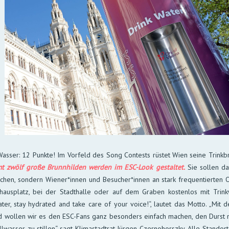
asser: 12 Punkte! Im Vorfeld des Song Con­tests rüstet Wien seine Trink­bru
mt zwölf große Brunn­hil­den wer­den im ESC-Look ge­stal­tet.
Sie sol­len da
chen, son­dern Wie­ner­*innen und Be­su­cher­*innen an stark fre­quen­tier­te
aus­platz, bei der Stadt­halle oder auf dem Gra­ben kos­ten­los mit Trink­w
ater, stay hydrated and take care of your voice!“, lau­tet das Motto. „Mit 
d wol­len wir es den ESC-Fans ganz be­son­ders ein­fach ma­chen, den Durst 
l­was­ser zu stil­len“, sagt Klima­stadt­rat Jür­gen Czerno­horszky. Alle Stand­