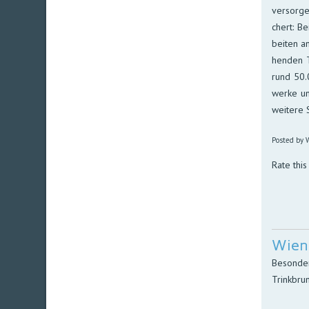
ver­sor­g
chert: Be
bei­ten a
hen­den T
rund 50.0
werke und
wei­tere 
Posted by W
Rate this
Wien
Besonder
Trinkbrun