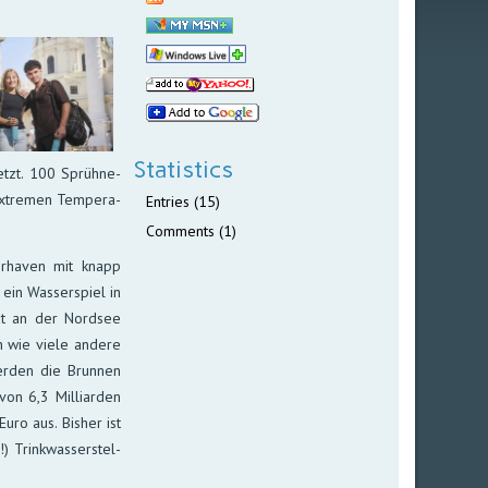
Statistics
setzt. 100 Sprüh­ne­
 ex­tre­men Tempe­ra­
Entries (15)
Comments (1)
er­ha­ven mit knapp
ein Was­ser­spiel in
adt an der Nord­see
h wie viele an­de­re
er­den die Brun­nen
on 6,3 Mil­li­ar­den
uro aus. Bis­her ist
 Trink­was­ser­stel­