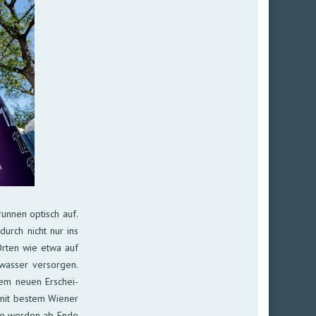
n­nen op­tisch auf.
­durch nicht nur ins
n Orten wie etwa auf
as­ser ver­sor­gen.
dem neuen Er­schei­
mit bes­tem Wie­ner
orte wer­den ab Ende