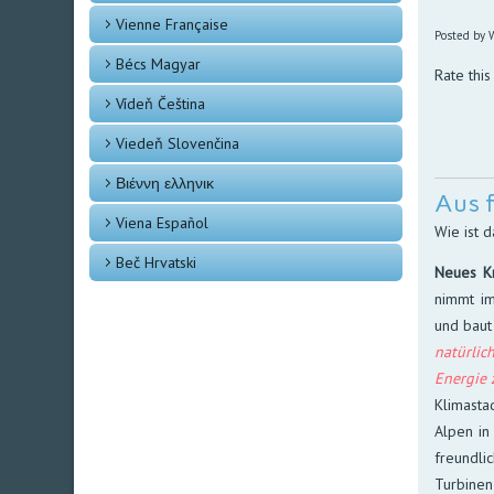
Vienne Française
Posted by W
Bécs Magyar
Rate this
Vídeň Čeština
Viedeň Slovenčina
Βιέννη ελληνικ
Aus 
Viena Español
Wie ist 
Beč Hrvatski
Neues Kr
nimmt im 
und baut 
na­tür­li
Ener­gie
Klimastad
Al­pen in
freund­li
Tur­bi­ne