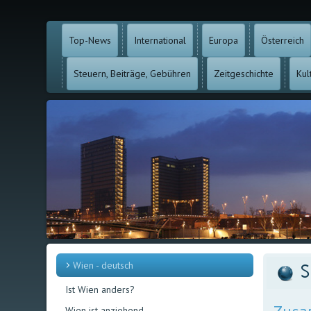
Top-News
International
Europa
Österreich
Steuern, Beiträge, Gebühren
Zeitgeschichte
Kul
Wien - deutsch
S
Ist Wien anders?
Wien ist anziehend