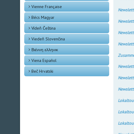
Vienne Française
Newslett
Bécs Magyar
Newslett
Vídeň Čeština
Newslett
Viedeň Slovenčina
Newslett
Βιέννη ελληνικ
Zusamme
Viena Español
Newslett
Beč Hrvatski
Newslett
Newslett
Lokalt
Lokalt
Lokalt