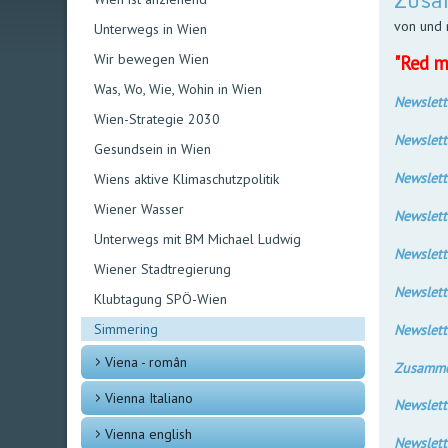
Zusa
von und 
Unterwegs in Wien
Wir bewegen Wien
"Red m
Was, Wo, Wie, Wohin in Wien
Newslett
Wien-Strategie 2030
Newslett
Gesundsein in Wien
Newslett
Wiens aktive Klimaschutzpolitik
Wiener Wasser
Newslett
Unterwegs mit BM Michael Ludwig
Newslett
Wiener Stadtregierung
Newslett
Klubtagung SPÖ-Wien
Simmering
Newslett
Viena - român
Zusamme
Vienna Italiano
Newslett
Vienna english
Newslett