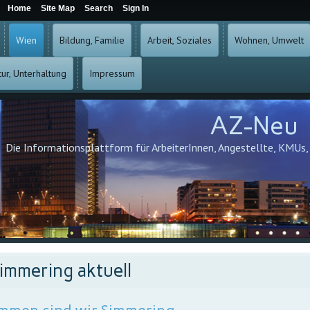
Home
Site Map
Search
Sign In
Wien
Bildung, Familie
Arbeit, Soziales
Wohnen, Umwelt
tur, Unterhaltung
Impressum
AZ-Neu
Die Informationsplattform für ArbeiterInnen, Angestellte, KMUs
immering aktuell