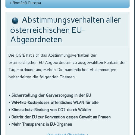
Română-Europa
Abstimmungsverhalten aller
österreichischen EU-
Abgeordneten
Die
ÖGfE
hat
sich
das
Abstimmungsverhalten
der
österreichischen
EU-Abgeordneten
zu
ausgewählten
Punkten
der
Tagesordnung
angesehen
. Die
namentlichen
Abstimmungen
behandelten
die
folgenden
Themen
:
•
Sicherstellung
der
Gasversorgung
in der EU
•
WiFi4EU-Kostenloses
öffentliches
WLAN
für
alle
•
Klimaschutz
:
Bindung
von CO2
durch
Wälder
•
Beitritt
der EU
zur
Konvention
gegen
Gewalt
an Frauen
•
Mehr
Transparenz
in
EU-Organen