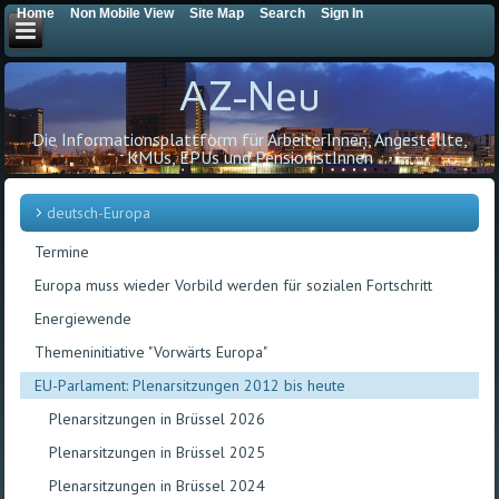
Home
Non Mobile View
Site Map
Search
Sign In
AZ-Neu
Die Informationsplattform für ArbeiterInnen, Angestellte,
KMUs, EPUs und PensionistInnen
deutsch-Europa
Termine
Europa muss wieder Vorbild werden für sozialen Fortschritt
Energiewende
Themeninitiative "Vorwärts Europa"
EU-Parlament: Plenarsitzungen 2012 bis heute
Plenarsitzungen in Brüssel 2026
Plenarsitzungen in Brüssel 2025
Plenarsitzungen in Brüssel 2024