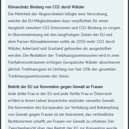
Klimaschutz
:
Bindung
von CO2
durch
Wälder
Die
Mehrheit
der
Abgeordneten
billigte
eine
Verordnung
,
welche
die
EU-Mitgliedstaaten
dazu
verpflichtet
,
für
einen
Ausgleich
zwischen
CO2-Emissionen
und
CO2-Bindung
zu
sorgen
.
In
Übereinstimmung
mit
den
langfristigen
Zielen
der EU und
dem
Pariser
Klimaabkommen
sollte
ab 2030
mehr
CO2
durch
Wälder
,
Ackerland
und
Grasland
gebunden
als
ausgestoßen
werden
. Die
Reduktion
der
Treibhausgasemissionen
wird
in
zwei
Fünfjahreszeiträumen
erfolgen
.
Europäische
Wälder
absorbieren
jährlich
Treibhausgase
im
Umfang
von fast 10% der
gesamten
Treibhausgasemissionen
der Union.
Beitritt
der EU
zur
Konvention
gegen
Gewalt
an Frauen
Jede dritte Frau in der EU und jede fünfte Frau in Österreich
erfährt in ihrem Leben körperliche und/oder sexuelle Gewalt.
Die Konvention des Europarates zur Verhütung und Bekämpfung
von Gewalt gegen Frauen ist ein Instrument, das verbindliche
Rechtsnormen schafft, um Frauen vor Gewalt zu schützen. Der
Zwischenbericht über den Beitritt der EU zur Konvention wurde