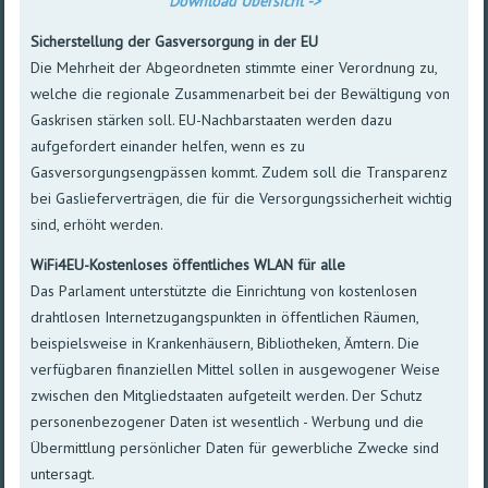
Download Übersicht ->
Sicherstellung
der
Gasversorgung
in der EU
Die
Mehrheit
der
Abgeordneten
stimmte
einer
Verordnung
zu
,
welche
die
regionale
Zusammenarbeit
bei
der
Bewältigung
von
Gaskrisen
stärken
soll
.
EU-Nachbarstaaten
werden
dazu
aufgefordert
einander
helfen
,
wenn
es
zu
Gasversorgungsengpässen
kommt
.
Zudem
soll
die
Transparenz
bei
Gaslieferverträgen
, die
für
die
Versorgungssicherheit
wichtig
sind,
erhöht
werden
.
WiFi4EU-Kostenloses
öffentliches
WLAN
für
alle
Das
Parlament
unterstützte
die
Einrichtung
von
kostenlosen
drahtlosen
Internetzugangspunkten
in
öffentlichen
Räumen
,
beispielsweise
in
Krankenhäusern
,
Bibliotheken
,
Ämtern
. Die
verfügbaren
finanziellen
Mittel
sollen
in
ausgewogener
Weise
zwischen
den
Mitgliedstaaten
aufgeteilt
werden
. Der
Schutz
personenbezogener
Daten
ist
wesentlich
-
Werbung
und die
Übermittlung
persönlicher
Daten
für
gewerbliche
Zwecke
sind
untersagt
.